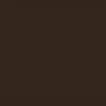
Medbring badetøj, badetøfler, en drikkedunk og to
håndklæder (ét til saunaen og ét til bagefter). Hvis du vil bruge
vores garderobeskabe, så tag også en hængelås med. Vi klarer
resten!
1
Ankomst hos Heat Space på Byens Ø - senest 15 min. før
session
2
Indcheckning hos gusmester, omklædning og væske
3
3 x ca. 12 minutters faciliteret saunagus med æteriske
olier
4
Mulighed for koldtvandskar, vippespande og kolde
brusere
5
Social sauna, omklædning og ud i verden med ny ro
Footer