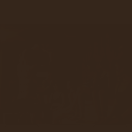
Saunagus
Nordisk visdom Moderne
livsstil
Saunagus er en moderne fortolkning af en gammel nordisk
tradition: at bruge varme og kulde til at styrke krop og sind.
Hos Heat Space er det mere end bare en saunaoplevelse. Det
er en helhedsoplevelse med fokus på ro, velvære og
fornyelse.
Book nu
Book nu