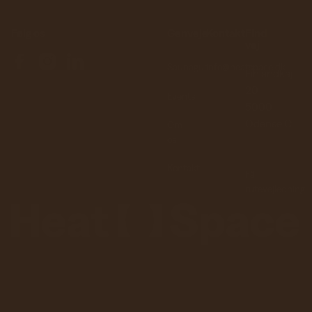
Følg os
Genveje
Kontakt
Find
vej
Saunagus
info@heatspace.dk
Finlandkaj
20
Events
5000
Odense C
Om
os
Kontakt
Få
rutevejledning